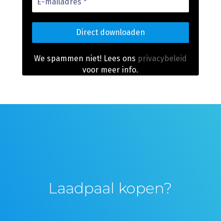
mailadres
*
We spammen niet! Lees ons
privacybeleid
voor meer info.
Laadpaal kopen?